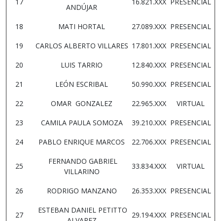
17
16.821.XXX
PRESENCIAL
ANDÚJAR
18
MATI HORTAL
27.089.XXX
PRESENCIAL
19
CARLOS ALBERTO VILLARES
17.801.XXX
PRESENCIAL
20
LUIS TARRIO
12.840.XXX
PRESENCIAL
21
LEÓN ESCRIBAL
50.990.XXX
PRESENCIAL
22
OMAR GONZALEZ
22.965.XXX
VIRTUAL
23
CAMILA PAULA SOMOZA
39.210.XXX
PRESENCIAL
24
PABLO ENRIQUE MARCOS
22.706.XXX
PRESENCIAL
FERNANDO GABRIEL
25
33.834.XXX
VIRTUAL
VILLARINO
26
RODRIGO MANZANO
26.353.XXX
PRESENCIAL
ESTEBAN DANIEL PETITTO
27
29.194.XXX
PRESENCIAL
ALVAREZ