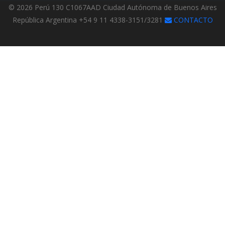
© 2026 Perú 130 C1067AAD Ciudad Autónoma de Buenos Aires
República Argentina +54 9 11 4338-3151/3281
CONTACTO