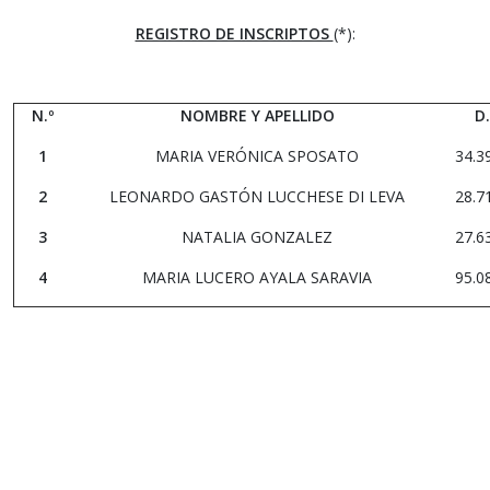
REGISTRO DE INSCRIPTOS
(*):
N.º
NOMBRE Y APELLIDO
D.
1
MARIA VERÓNICA SPOSATO
34.3
2
LEONARDO GASTÓN LUCCHESE DI LEVA
28.7
3
NATALIA GONZALEZ
27.6
4
MARIA LUCERO AYALA SARAVIA
95.0