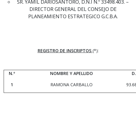
SR. YAMIL DARIOSANTORO, D.N.I N.º 33498.403. –
DIRECTOR GENERAL DEL CONSEJO DE
PLANEAMIENTO ESTRATEGICO G.C.B.A.
REGISTRO DE INSCRIPTOS
(*):
N.º
NOMBRE Y APELLIDO
D.
1
RAMONA CARBALLO
93.6