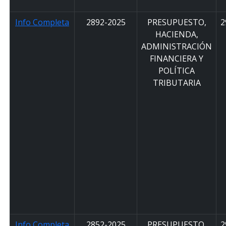
Info Completa
2892-2025
PRESUPUESTO,
2
HACIENDA,
ADMINISTRACIÓN
FINANCIERA Y
POLÍTICA
TRIBUTARIA
Info Completa
2852-2025
PRESUPUESTO,
2