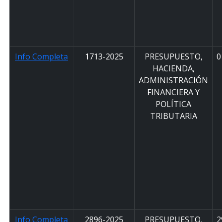
Info Completa
1713-2025
PRESUPUESTO,
0
HACIENDA,
ADMINISTRACIÓN
FINANCIERA Y
POLÍTICA
TRIBUTARIA
Info Completa
2896-2025
PRESUPUESTO,
2